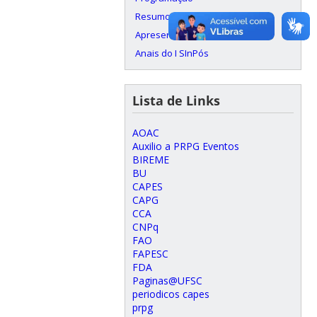
Resumos
Apresentações
Anais do I SInPós
Lista de Links
AOAC
Auxilio a PRPG Eventos
BIREME
BU
CAPES
CAPG
CCA
CNPq
FAO
FAPESC
FDA
Paginas@UFSC
periodicos capes
prpg