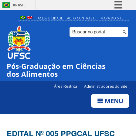
BRASIL
Simplifique!
ACESSIBILIDADE
ALTO CONTRASTE
MAPA DO SITE
Comunica BR
Participe
Acesso à informação
Legislação
Pós-Graduação em Ciências
Canais
dos Alimentos
Área Restrita
Administradores do Site
MENU
EDITAL Nº 005 PPGCAL UFSC