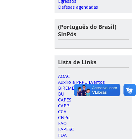
Egressos
Defesas agendadas
(Português do Brasil)
SInPós
Lista de Links
AOAC
Auxilio a PRPG Eventos
BIREME
BU
CAPES
CAPG
CCA
CNPq
FAO
FAPESC
FDA