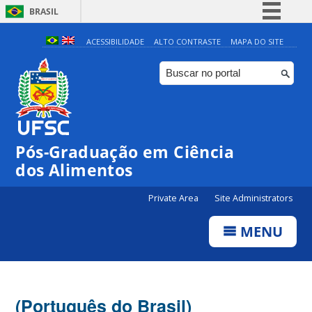
BRASIL
Simplifique!
ACESSIBILIDADE
ALTO CONTRASTE
MAPA DO SITE
Comunica BR
Participe
Acesso à informação
Legislação
Pós-Graduação em Ciência
Canais
dos Alimentos
Private Area
Site Administrators
MENU
(Português do Brasil)