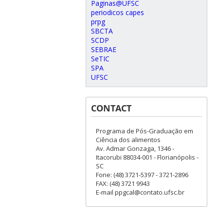
Paginas@UFSC
periodicos capes
prpg
SBCTA
SCDP
SEBRAE
SeTIC
SPA
UFSC
CONTACT
Programa de Pós-Graduação em
Ciência dos alimentos
Av. Admar Gonzaga, 1346 -
Itacorubi 88034-001 - Florianópolis -
SC
Fone: (48) 3721-5397 - 3721-2896
FAX: (48) 3721 9943
E-mail ppgcal@contato.ufsc.br