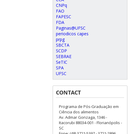
CNPq
FAO
FAPESC
FDA
Paginas@UFSC
periodicos capes
prpg
SBCTA
SCDP
SEBRAE
SeTIC
SPA
UFSC
CONTACT
Programa de Pós-Graduação em
Ciência dos alimentos
Av. Admar Gonzaga, 1346 -
Itacorubi 88034-001 - Florianópolis -
SC
Fone: (48) 3721-5397 - 3721-2896