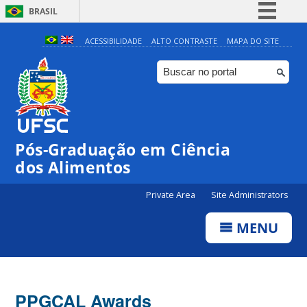
BRASIL
Simplifique!
ACESSIBILIDADE
ALTO CONTRASTE
MAPA DO SITE
Comunica BR
Participe
Acesso à informação
Legislação
Pós-Graduação em Ciência
Canais
dos Alimentos
Private Area
Site Administrators
MENU
PPGCAL Awards