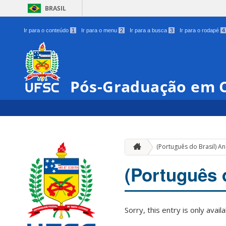
BRASIL
Ir para o conteúdo
1
Ir para o menu
2
Ir para a busca
3
Ir para o rodapé
4
Pós-Graduação em C
(Português do Brasil) An
(Português 
Sorry, this entry is only avail