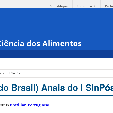
Simplifique!
Comunica BR
Parti
iência dos Alimentos
ais do I SInPós
do Brasil) Anais do I SInPó
able in
Brazilian Portuguese
.