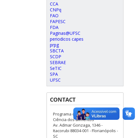
CCA
CNPq
FAO
FAPESC
FDA
Paginas@UFSC
periodicos capes
prpg
SBCTA
SCDP
SEBRAE
SeTIC
SPA
UFSC
CONTACT
Programa de Pós-Graduação em
Ciência dos alimentos
Av. Admar Gonzaga, 1346 -
Itacorubi 88034-001 - Florianópolis -
SC