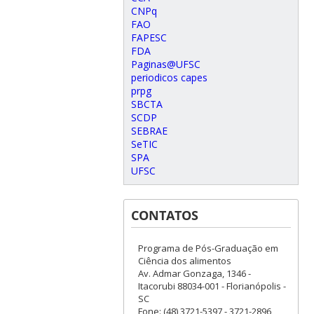
CNPq
FAO
FAPESC
FDA
Paginas@UFSC
periodicos capes
prpg
SBCTA
SCDP
SEBRAE
SeTIC
SPA
UFSC
CONTATOS
Programa de Pós-Graduação em
Ciência dos alimentos
Av. Admar Gonzaga, 1346 -
Itacorubi 88034-001 - Florianópolis -
SC
Fone: (48) 3721-5397 - 3721-2896