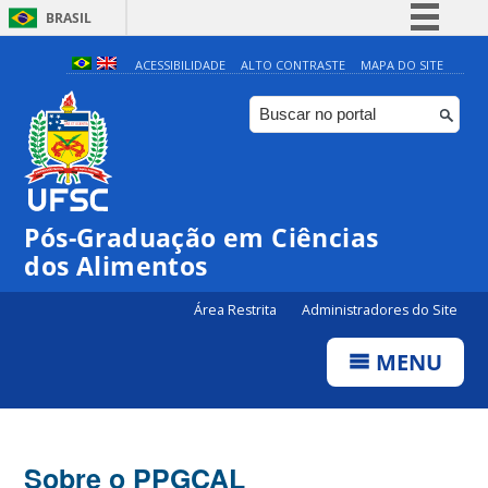
BRASIL
Simplifique!
ACESSIBILIDADE
ALTO CONTRASTE
MAPA DO SITE
Comunica BR
Participe
Acesso à informação
Legislação
Pós-Graduação em Ciências
Canais
dos Alimentos
Área Restrita
Administradores do Site
MENU
Sobre o PPGCAL