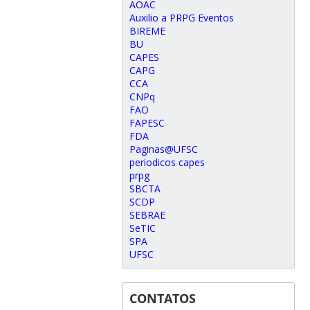
AOAC
Auxilio a PRPG Eventos
BIREME
BU
CAPES
CAPG
CCA
CNPq
FAO
FAPESC
FDA
Paginas@UFSC
periodicos capes
prpg
SBCTA
SCDP
SEBRAE
SeTIC
SPA
UFSC
CONTATOS