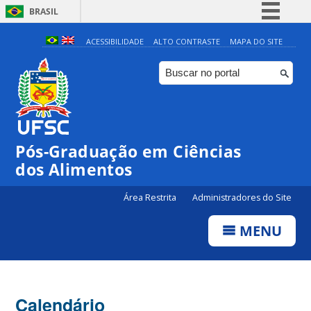
BRASIL
Simplifique!
ACESSIBILIDADE
ALTO CONTRASTE
MAPA DO SITE
Comunica BR
Participe
Acesso à informação
Legislação
Pós-Graduação em Ciências
Canais
dos Alimentos
Área Restrita
Administradores do Site
MENU
Calendário