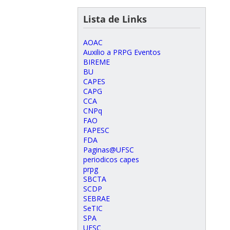
Lista de Links
AOAC
Auxilio a PRPG Eventos
BIREME
BU
CAPES
CAPG
CCA
CNPq
FAO
FAPESC
FDA
Paginas@UFSC
periodicos capes
prpg
SBCTA
SCDP
SEBRAE
SeTIC
SPA
UFSC