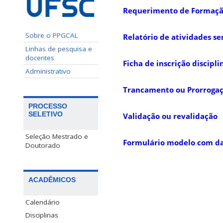
Requerimento de Formaçã
Sobre o PPGCAL
Relatório de atividades s
Linhas de pesquisa e
docentes
Ficha de inscrição discipli
Administrativo
Trancamento ou Prorrogaç
PROCESSO
SELETIVO
Validação ou revalidação
Seleção Mestrado e
Formulário modelo com dad
Doutorado
ACADÊMICOS
Calendário
Disciplinas