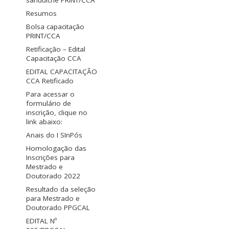
sanduíche PRINT/CCA
Resumos
Bolsa capacitação
PRINT/CCA
Retificação – Edital
Capacitação CCA
EDITAL CAPACITAÇÃO
CCA Retificado
Para acessar o
formulário de
inscrição, clique no
link abaixo:
Anais do I SInPós
Homologação das
Inscrições para
Mestrado e
Doutorado 2022
Resultado da seleção
para Mestrado e
Doutorado PPGCAL
EDITAL Nº