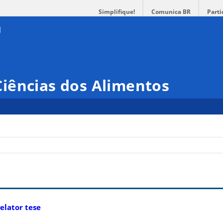
Simplifique!
Comunica BR
Parti
iências dos Alimentos
elator tese