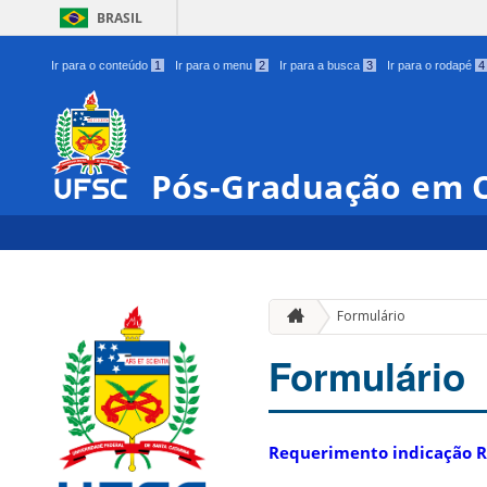
BRASIL
Ir para o conteúdo
1
Ir para o menu
2
Ir para a busca
3
Ir para o rodapé
4
Pós-Graduação em C
Formulário
Formulário
Requerimento indicação R