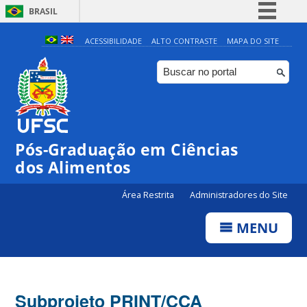
BRASIL
Simplifique!
ACESSIBILIDADE
ALTO CONTRASTE
MAPA DO SITE
Comunica BR
Participe
Acesso à informação
Legislação
Pós-Graduação em Ciências
Canais
dos Alimentos
Área Restrita
Administradores do Site
MENU
Subprojeto PRINT/CCA