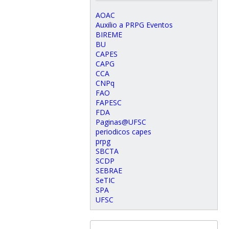
AOAC
Auxilio a PRPG Eventos
BIREME
BU
CAPES
CAPG
CCA
CNPq
FAO
FAPESC
FDA
Paginas@UFSC
periodicos capes
prpg
SBCTA
SCDP
SEBRAE
SeTIC
SPA
UFSC