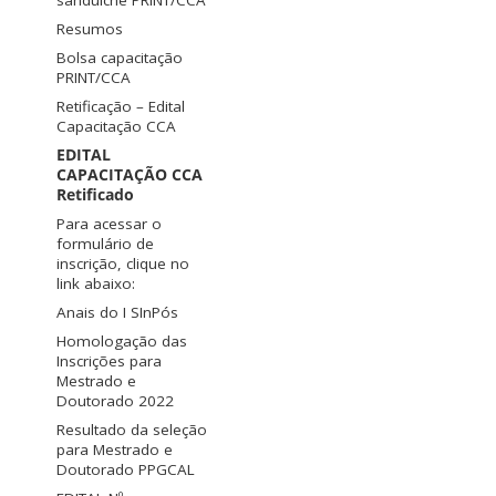
sanduíche PRINT/CCA
Resumos
Bolsa capacitação
PRINT/CCA
Retificação – Edital
Capacitação CCA
EDITAL
CAPACITAÇÃO CCA
Retificado
Para acessar o
formulário de
inscrição, clique no
link abaixo:
Anais do I SInPós
Homologação das
Inscrições para
Mestrado e
Doutorado 2022
Resultado da seleção
para Mestrado e
Doutorado PPGCAL