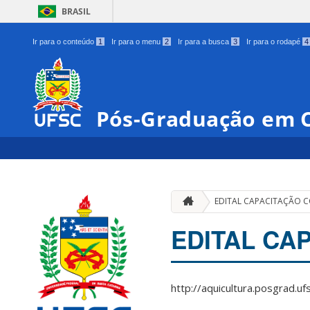
BRASIL
Ir para o conteúdo
1
Ir para o menu
2
Ir para a busca
3
Ir para o rodapé
4
Pós-Graduação em C
EDITAL CAPACITAÇÃO CC
EDITAL CAP
http://aquicultura.posgrad