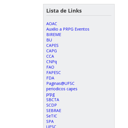
Lista de Links
AOAC
Auxilio a PRPG Eventos
BIREME
BU
CAPES
CAPG
CCA
CNPq
FAO
FAPESC
FDA
Paginas@UFSC
periodicos capes
prpg
SBCTA
SCDP
SEBRAE
SeTIC
SPA
UFSC