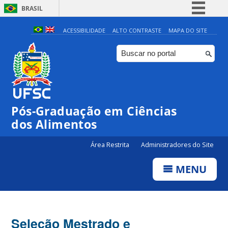
BRASIL
Simplifique!
ACESSIBILIDADE
ALTO CONTRASTE
MAPA DO SITE
Comunica BR
Participe
Acesso à informação
Legislação
Pós-Graduação em Ciências
Canais
dos Alimentos
Área Restrita
Administradores do Site
MENU
Seleção Mestrado e