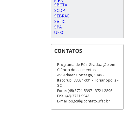
SBCTA
SCDP
SEBRAE
SeTIC
SPA
UFSC
CONTATOS
Programa de Pós-Graduação em
Ciência dos alimentos
Av. Admar Gonzaga, 1346 -
Itacorubi 88034-001 - Florianópolis -
SC
Fone: (48) 3721-5397 - 3721-2896
FAX: (48) 3721 9943
E-mail ppgcal@contato.ufsc.br