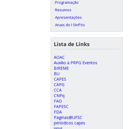
Programação
Resumos
Apresentações
Anais do I SInPós
Lista de Links
AOAC
Auxilio a PRPG Eventos
BIREME
BU
CAPES
CAPG
CCA
CNPq
FAO
FAPESC
FDA
Paginas@UFSC
periodicos capes
prpg