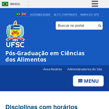
BRASIL
Simplifique!
ACESSIBILIDADE
ALTO CONTRASTE
MAPA DO SITE
Comunica BR
Participe
Acesso à informação
Legislação
Pós-Graduação em Ciências
Canais
dos Alimentos
Área Restrita
Administradores do Site
MENU
Disciplinas com horários