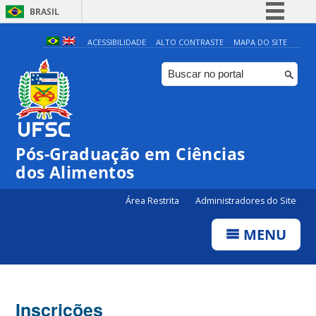
BRASIL
Simplifique!
ACESSIBILIDADE
ALTO CONTRASTE
MAPA DO SITE
Comunica BR
Participe
Acesso à informação
Legislação
Pós-Graduação em Ciências
Canais
dos Alimentos
Área Restrita
Administradores do Site
MENU
Inscrições