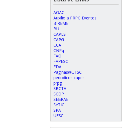
AOAC
Auxilio a PRPG Eventos
BIREME
BU
CAPES
CAPG
CCA
CNPq
FAO
FAPESC
FDA
Paginas@UFSC
periodicos capes
prpg
SBCTA
SCDP
SEBRAE
SeTIC
SPA
UFSC