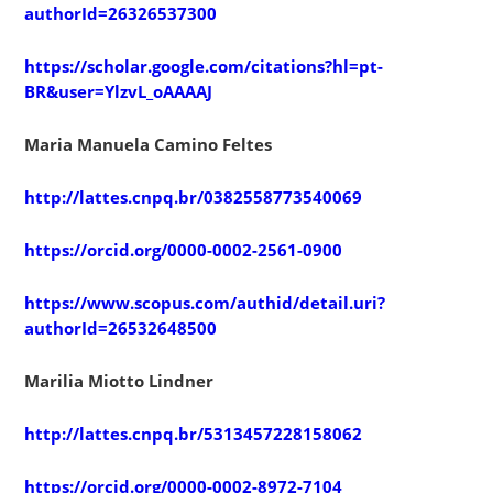
authorId=26326537300
https://scholar.google.com/citations?hl=pt-
BR&user=YlzvL_oAAAAJ
Maria Manuela Camino Feltes
http://lattes.cnpq.br/0382558773540069
https://orcid.org/0000-0002-2561-0900
https://www.scopus.com/authid/detail.uri?
authorId=26532648500
Marilia Miotto Lindner
http://lattes.cnpq.br/5313457228158062
https://orcid.org/0000-0002-8972-7104