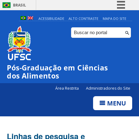
BRASIL
Simplifique!
ACESSIBILIDADE
ALTO CONTRASTE
MAPA DO SITE
Comunica BR
Participe
Acesso à informação
Legislação
Pós-Graduação em Ciências
Canais
dos Alimentos
Área Restrita
Administradores do Site
MENU
Linhas de pesquisa e