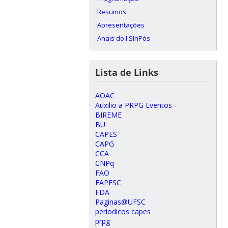
Resumos
Apresentações
Anais do I SInPós
Lista de Links
AOAC
Auxilio a PRPG Eventos
BIREME
BU
CAPES
CAPG
CCA
CNPq
FAO
FAPESC
FDA
Paginas@UFSC
periodicos capes
prpg