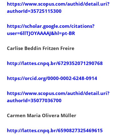
https://www.scopus.com/authid/detail.uri?
authorId=35725115300
https://scholar.google.com/citations?
user=6llTJOYAAAAJ&hl=pt-BR
Carlise Beddin Fritzen Freire
http://lattes.cnpq.br/6729352071290768
https://orcid.org/0000-0002-6248-0914
https://www.scopus.com/authid/detail.uri?
authorId=35077036700
Carmen Maria Olivera Müller
http://lattes.cnpq.br/6590827325469615