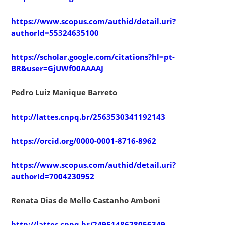
https://www.scopus.com/authid/detail.uri?
authorId=55324635100
https://scholar.google.com/citations?hl=pt-
BR&user=GjUWf00AAAAJ
Pedro Luiz Manique Barreto
http://lattes.cnpq.br/2563530341192143
https://orcid.org/0000-0001-8716-8962
https://www.scopus.com/authid/detail.uri?
authorId=7004230952
Renata Dias de Mello Castanho Amboni
http://lattes.cnpq.br/2495148628056349